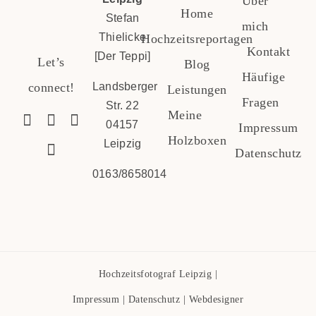
Über
Home
Stefan
mich
Thielicke
Hochzeitsreportagen
Kontakt
[Der Teppi]
Let’s
Blog
Häufige
connect!
Landsberger
Leistungen
Fragen
Str. 22
Meine
04157
Impressum
Holzboxen
Leipzig
Datenschutz
0163/8658014
Hochzeitsfotograf Leipzig
|
Impressum
|
Datenschutz
|
Webdesigner