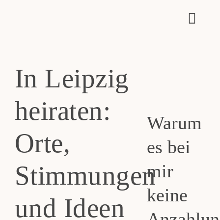
Zum
Toggl
Inhalt
Navig
springen
Home
In Leipzig
Hochzeitsreportagen
heiraten:
Warum
Leistungen
Orte,
es bei
Häufige Fragen
Stimmungen
mir
Über mich
keine
und Ideen
Anzahlun
Blog