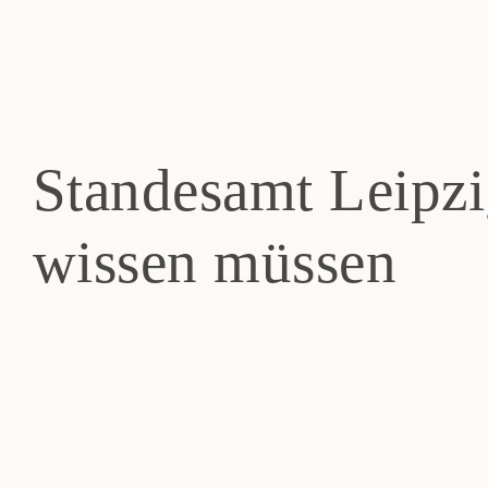
Zum
Inhalt
springen
Ho
Standesamt Leipzi
Hoc
wissen müssen
Lei
Häu
Übe
Blo