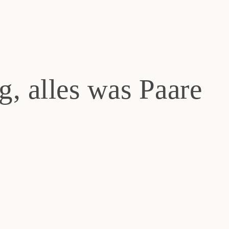
me
g, alles was Paare
hzeitsreportagen
stungen
fige Fragen
r mich
g