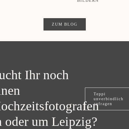
BILDERN
ZUM BLOG
ucht Ihr noch
inen
Teppi
unverbindlich
ochzeitsfotografen
anfragen
n oder um Leipzig?