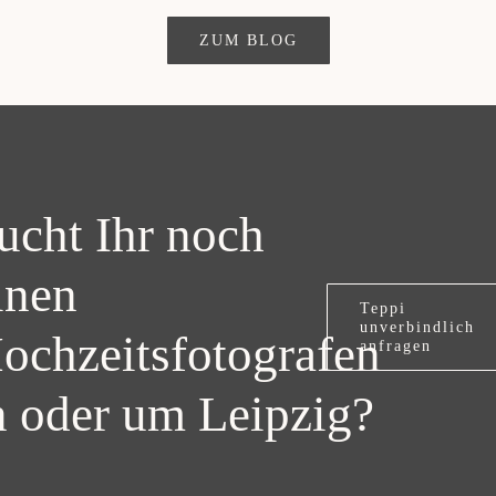
ZUM BLOG
ucht Ihr noch
inen
Teppi
unverbindlich
ochzeitsfotografen
anfragen
n oder um Leipzig?