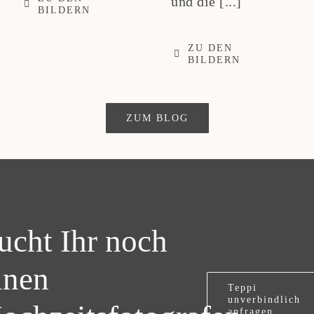
und die [...]
BILDERN
ZU DEN
BILDERN
ZUM BLOG
ucht Ihr noch
inen
Teppi
unverbindlich
anfragen